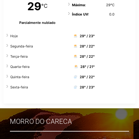
29
°C
Máxima:
29°C
Índice UV:
0.0
Parcialmente nublado
Hoje
29° / 23°
Segunda-feira
28° / 22°
Terça-feira
28° / 22°
Quarta-feira
28° / 21°
Quinta-feira
28° / 22°
Sexta-feira
28° / 23°
MORRO DO CARECA