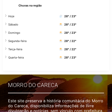
Chuvas na região
Hoje
28° / 23°
Sábado
28° / 23°
Domingo
28° / 23°
Segunda-feira
28° / 22°
Terça-feira
28° / 22°
Quarta-feira
28° / 23°
MORRO DO CARECA
Este site preserva a história comunitária do Morro
do Careca, disponibiliza informações de livre
divulgação e notícias, sem vínculo com prefeitura