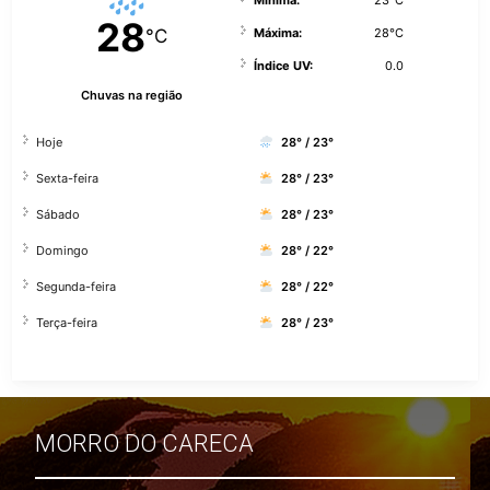
28
°C
Máxima:
28°C
Índice UV:
0.0
Chuvas na região
Hoje
28° / 23°
Sexta-feira
28° / 23°
Sábado
28° / 23°
Domingo
28° / 22°
Segunda-feira
28° / 22°
Terça-feira
28° / 23°
MORRO DO CARECA