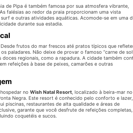
raia de Pipa é também famosa por sua atmosfera vibrante,
s falésias ao redor da praia proporcionam uma vista
de surf e outras atividades aquáticas. Acomode-se em uma 
cidade durante sua estadia.
cal
Desde frutos do mar frescos até pratos típicos que reflet
s os paladares. Não deixe de provar o famoso “carne de sol
 doces regionais, como a rapadura. A cidade também con
em refeições à base de peixes, camarões e outras
gem
e hospedar no
Wish Natal Resort
, localizado à beira-mar no
onta Negra. Este resort é conhecido pelo conforto e lazer,
i piscinas, restaurantes de alta qualidade e áreas de
inclusive, garante que você desfrute de refeições completas,
luindo coquetéis e sucos.