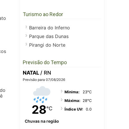
o
o
Turismo ao Redor
ato
Barreira do Inferno
Parque das Dunas
Pirangi do Norte
cos
Previsão do Tempo
NATAL
/ RN
Previsão para 07/08/2026
ndo
Mínima:
23°C
cê
Máxima:
28°C
28
°C
Índice UV:
0.0
Chuvas na região