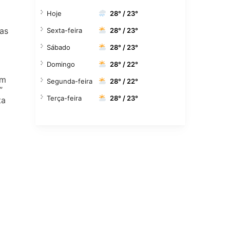
Hoje
28° / 23°
das
Sexta-feira
28° / 23°
Sábado
28° / 23°
Domingo
28° / 22°
em
Segunda-feira
28° / 22°
”
Terça-feira
28° / 23°
ta