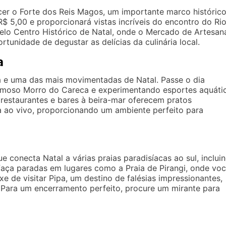
er o Forte dos Reis Magos, um importante marco históric
$ 5,00 e proporcionará vistas incríveis do encontro do Ri
pelo Centro Histórico de Natal, onde o Mercado de Artesan
tunidade de degustar as delícias da culinária local.
a
ia e uma das mais movimentadas de Natal. Passe o dia
 famoso Morro do Careca e experimentando esportes aquáti
 restaurantes e bares à beira-mar oferecem pratos
a ao vivo, proporcionando um ambiente perfeito para
e conecta Natal a várias praias paradisíacas ao sul, inclui
faça paradas em lugares como a Praia de Pirangi, onde vo
e de visitar Pipa, um destino de falésias impressionantes,
. Para um encerramento perfeito, procure um mirante para