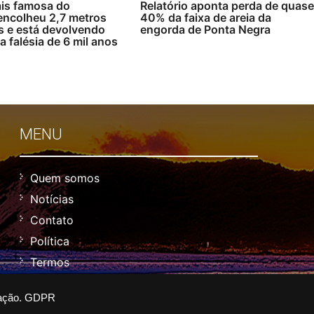
is famosa do
Relatório aponta perda de quas
encolheu 2,7 metros
40% da faixa de areia da
s e está devolvendo
engorda de Ponta Negra
 falésia de 6 mil anos
MENU
Quem somos
Notícias
Contato
Política
Termos
ação.
GDPR