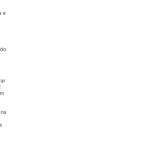
a e
 do
rar
z
um
 na
a