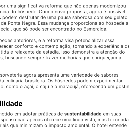
por uma significativa reforma que não apenas modernizou
ência do hóspede. Com a nova proposta, agora é possível
tes podem desfrutar de uma pausa saborosa com seu gelato
a de Ponta Negra. Essa mudança proporciona ao hóspede a
pecial, que só pode ser encontrado no Esmeralda.
edes anteriores, e a reforma visa potencializar essa
ferecer conforto e contemplação, tornando a experiência d
tida e relaxante da estadia. Isso demonstra a atenção do
tes, buscando sempre trazer melhorias que enriqueçam a
 sorveteria agora apresenta uma variedade de sabores
 da culinária brasileira. Os hóspedes podem experimentar
ão, como o açaí, o caju e o maracujá, oferecendo um gosti
ilidade
etido em adotar práticas de
sustentabilidade
em suas
spenso não apenas oferece uma linda vista, mas foi criada
riais que minimizam o impacto ambiental. O hotel entende