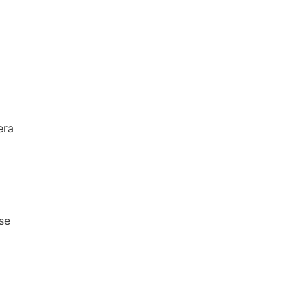
era
se