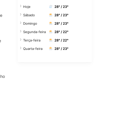
Hoje
28° / 23°
 e
Sábado
28° / 23°
Domingo
28° / 23°
Segunda-feira
28° / 22°
Terça-feira
28° / 22°
e
Quarta-feira
28° / 23°
nho