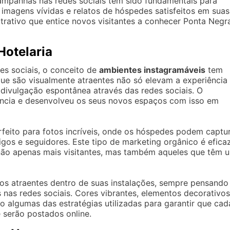
campanhas nas redes sociais têm sido fundamentais para
a imagens vívidas e relatos de hóspedes satisfeitos em suas
atrativo que entice novos visitantes a conhecer Ponta Negr
Hotelaria
s sociais, o conceito de
ambientes instagramáveis
tem
que são visualmente atraentes não só elevam a experiência
ivulgação espontânea através das redes sociais. O
dência e desenvolveu os seus novos espaços com isso em
eito para fotos incríveis, onde os hóspedes podem captu
s e seguidores. Este tipo de marketing orgânico é efica
 não apenas mais visitantes, mas também aqueles que têm 
ços atraentes dentro de suas instalações, sempre pensando
s nas redes sociais. Cores vibrantes, elementos decorativos
ão algumas das estratégias utilizadas para garantir que cad
e serão postados online.