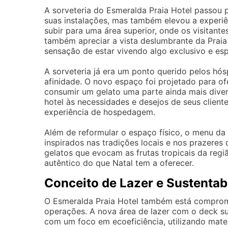
A sorveteria do Esmeralda Praia Hotel passou 
suas instalações, mas também elevou a experi
subir para uma área superior, onde os visitan
também apreciar a vista deslumbrante da Prai
sensação de estar vivendo algo exclusivo e es
A sorveteria já era um ponto querido pelos hósp
afinidade. O novo espaço foi projetado para o
consumir um gelato uma parte ainda mais diver
hotel às necessidades e desejos de seus clien
experiência de hospedagem.
Além de reformular o espaço físico, o menu da
inspirados nas tradições locais e nos prazeres
gelatos que evocam as frutas tropicais da regi
autêntico do que Natal tem a oferecer.
Conceito de Lazer e Sustentab
O Esmeralda Praia Hotel também está comprom
operações. A nova área de lazer com o deck su
com um foco em ecoeficiência, utilizando mate