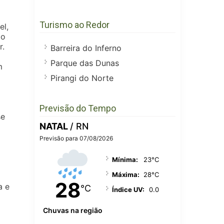
Turismo ao Redor
el,
to
r.
Barreira do Inferno
Parque das Dunas
m
Pirangi do Norte
Previsão do Tempo
se
NATAL
/ RN
Previsão para 07/08/2026
Mínima:
23°C
Máxima:
28°C
28
a e
°C
Índice UV:
0.0
Chuvas na região