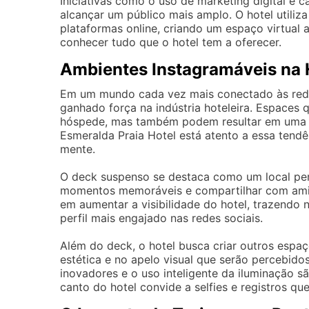
Iniciativas como o uso de marketing digital e 
alcançar um público mais amplo. O hotel utiliz
plataformas online, criando um espaço virtual 
conhecer tudo que o hotel tem a oferecer.
Ambientes Instagramáveis na 
Em um mundo cada vez mais conectado às rede
ganhado força na indústria hoteleira. Espaces 
hóspede, mas também podem resultar em uma d
Esmeralda Praia Hotel está atento a essa ten
mente.
O deck suspenso se destaca como um local perf
momentos memoráveis e compartilhar com amigo
em aumentar a visibilidade do hotel, trazendo
perfil mais engajado nas redes sociais.
Além do deck, o hotel busca criar outros espa
estética e no apelo visual que serão percebido
inovadores e o uso inteligente da iluminação s
canto do hotel convide a selfies e registros qu