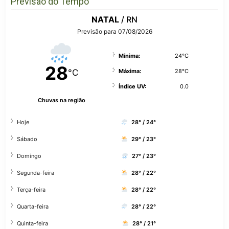
Previsão do Tempo
NATAL
/ RN
Previsão para 07/08/2026
Mínima:
24°C
28
°C
Máxima:
28°C
Índice UV:
0.0
Chuvas na região
Hoje
28° / 24°
Sábado
29° / 23°
Domingo
27° / 23°
Segunda-feira
28° / 22°
Terça-feira
28° / 22°
Quarta-feira
28° / 22°
Quinta-feira
28° / 21°