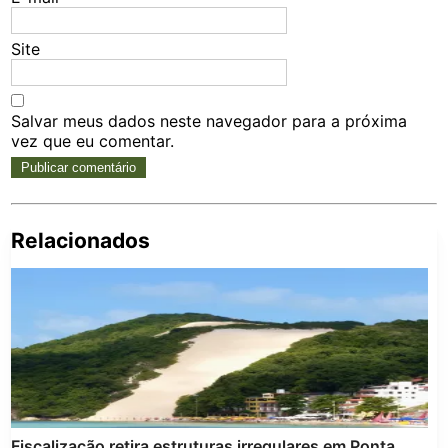
Site
Salvar meus dados neste navegador para a próxima
vez que eu comentar.
Relacionados
Pe
po
Fiscalização retira estruturas irregulares em Ponta