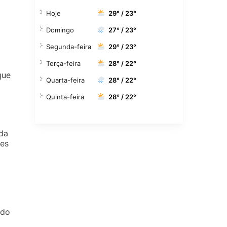
Hoje
29° / 23°
Domingo
27° / 23°
Segunda-feira
29° / 23°
Terça-feira
28° / 22°
que
Quarta-feira
28° / 22°
Quinta-feira
28° / 22°
da
res
 do