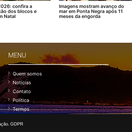
026: confira a
Imagens mostram avanço do
ão dos blocos e
mar em Ponta Negra após 11
m Natal
meses da engorda
MENU
Quem somos
Notícias
Contato
Política
Termos
ação.
GDPR