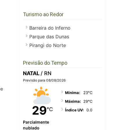
Turismo ao Redor
Barreira do Inferno
Parque das Dunas
Pirangi do Norte
Previsão do Tempo
NATAL
/ RN
Previsão para 08/08/2026
 e
Mínima:
23°C
Máxima:
29°C
29
°C
Índice UV:
0.0
Parcialmente
nublado