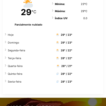
Mínima:
23°C
29
°C
Máxima:
29°C
Índice UV:
0.0
Parcialmente nublado
Hoje
29° / 23°
Domingo
29° / 23°
Segunda-feira
28° / 22°
Terça-feira
28° / 22°
Quarta-feira
28° / 21°
Quinta-feira
28° / 22°
Sexta-feira
28° / 23°