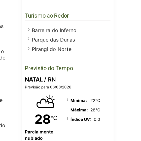
Turismo ao Redor
as
Barreira do Inferno
Parque das Dunas
a
Pirangi do Norte
 o
ade
Previsão do Tempo
NATAL
/ RN
Previsão para 06/08/2026
⛅
e
Mínima:
22°C
Máxima:
28°C
28
°C
Índice UV:
0.0
ndo
Parcialmente
nublado