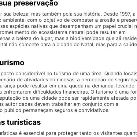
 sua preservação
 sua beleza, mas também pela sua história. Desde 1997, a
 ambiental com o objetivo de combater a erosão e preser
ersas espécies nativas que desempenham um papel crucial 
prometimento do ecossistema natural pode resultar em
nas a beleza do lugar, mas a biodiversidade que ali reside
ital não somente para a cidade de Natal, mas para a saúde
turismo
pacto considerável no turismo de uma área. Quando locai
enário de atividades criminosas, a percepção de seguranç
segurança pode resultar em uma queda na demanda, levando
a enfrentarem dificuldades financeiras. O turismo é uma fo
 reputação de uma cidade pode ser rapidamente afetada po
 as autoridades devem trabalhar em conjunto com a
to público permaneçam seguros e convidativos.
 turísticas
sticas é essencial para proteger tanto os visitantes quan