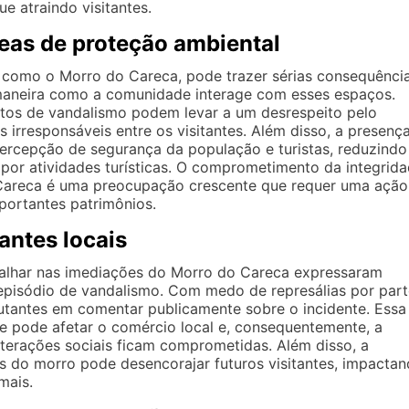
ue atraindo visitantes.
eas de proteção ambiental
 como o Morro do Careca, pode trazer sérias consequênci
 maneira como a comunidade interage com esses espaços.
atos de vandalismo podem levar a um desrespeito pelo
irresponsáveis entre os visitantes. Além disso, a presenç
percepção de segurança da população e turistas, reduzindo
a por atividades turísticas. O comprometimento da integrid
 Careca é uma preocupação crescente que requer uma ação
portantes patrimônios.
antes locais
lhar nas imediações do Morro do Careca expressaram
pisódio de vandalismo. Com medo de represálias por part
utantes em comentar publicamente sobre o incidente. Essa
e pode afetar o comércio local e, consequentemente, a
nterações sociais ficam comprometidas. Além disso, a
es do morro pode desencorajar futuros visitantes, impacta
mais.