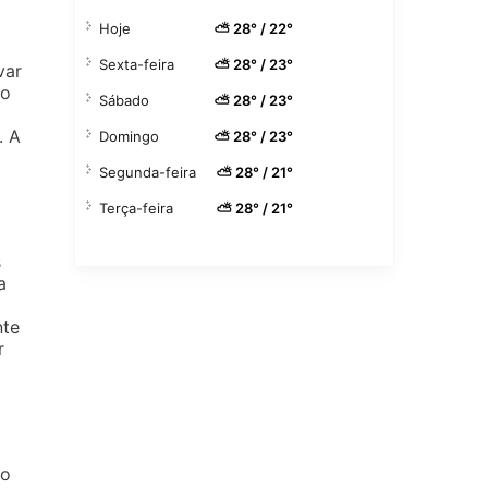
Hoje
⛅ 28° / 22°
Sexta-feira
⛅ 28° / 23°
var
no
Sábado
⛅ 28° / 23°
. A
Domingo
⛅ 28° / 23°
Segunda-feira
⛅ 28° / 21°
Terça-feira
⛅ 28° / 21°
s
a
nte
r
to