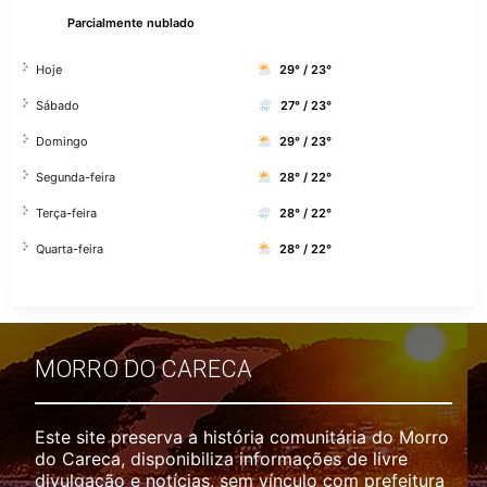
Parcialmente nublado
Hoje
29° / 23°
Sábado
27° / 23°
Domingo
29° / 23°
Segunda-feira
28° / 22°
Terça-feira
28° / 22°
Quarta-feira
28° / 22°
MORRO DO CARECA
Este site preserva a história comunitária do Morro
do Careca, disponibiliza informações de livre
divulgação e notícias, sem vínculo com prefeitura