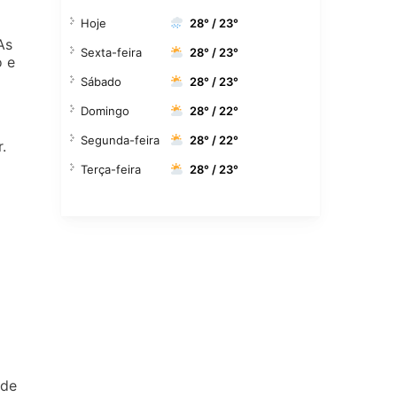
Hoje
28° / 23°
As
Sexta-feira
28° / 23°
o e
Sábado
28° / 23°
Domingo
28° / 22°
Segunda-feira
28° / 22°
.
Terça-feira
28° / 23°
a
 de