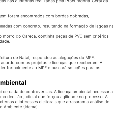
as nas auditorias realizadas pela Procuradoria-Geral da
em foram encontrados com bordas dobradas,
ueadas com concreto, resultando na formação de lagoas n
no morro do Careca, continha peças de PVC sem critérios
idade.
feitura de Natal, respondeu às alegações do MPF,
acordo com os projetos e licenças que receberam. A
nder formalmente ao MPF e buscará soluções para as
Ambiental
 cercada de controvérsias. A licença ambiental necessária
uma decisão judicial que forçou agilidade no processo. A
xternas e interesses eleitorais que atrasaram a análise do
io Ambiente (Idema).