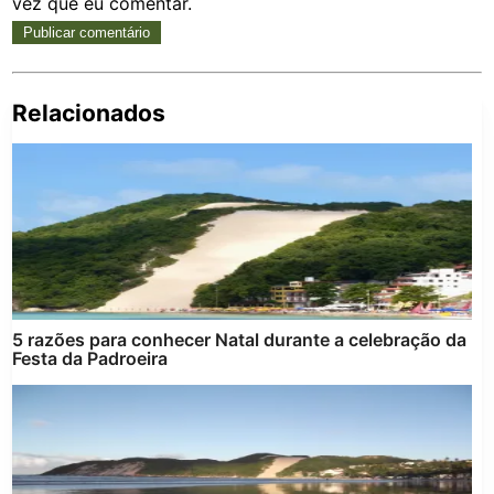
vez que eu comentar.
Relacionados
Pe
po
5 razões para conhecer Natal durante a celebração da
Festa da Padroeira