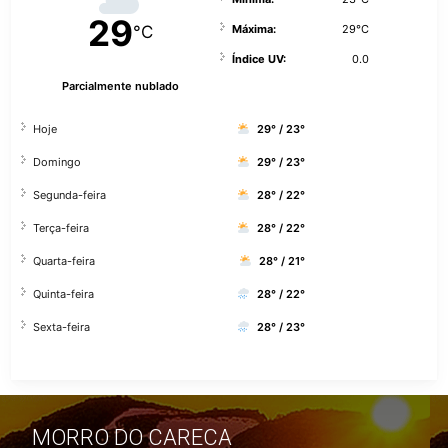
29
°C
Máxima:
29°C
Índice UV:
0.0
Parcialmente nublado
Hoje
29° / 23°
Domingo
29° / 23°
Segunda-feira
28° / 22°
Terça-feira
28° / 22°
Quarta-feira
28° / 21°
Quinta-feira
28° / 22°
Sexta-feira
28° / 23°
MORRO DO CARECA