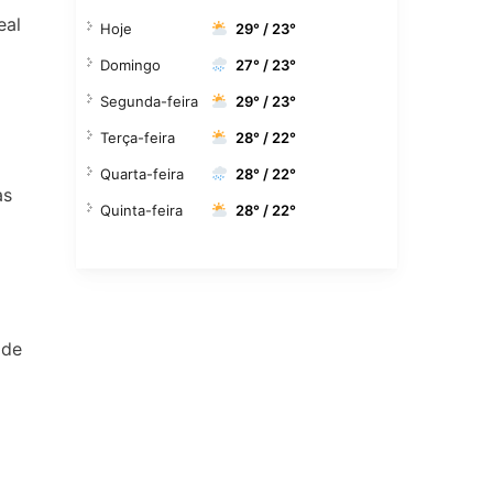
eal
Hoje
29° / 23°
Domingo
27° / 23°
Segunda-feira
29° / 23°
Terça-feira
28° / 22°
Quarta-feira
28° / 22°
as
Quinta-feira
28° / 22°
 de