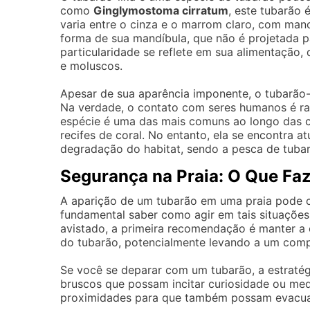
como
Ginglymostoma cirratum
, este tubarão
varia entre o cinza e o marrom claro, com manc
forma de sua mandíbula, que não é projetada p
particularidade se reflete em sua alimentação,
e moluscos.
Apesar de sua aparência imponente, o tubarão-
Na verdade, o contato com seres humanos é rar
espécie é uma das mais comuns ao longo das co
recifes de coral. No entanto, ela se encontra 
degradação do habitat, sendo a pesca de tubarõ
Segurança na Praia: O Que Fa
A aparição de um tubarão em uma praia pode c
fundamental saber como agir em tais situações
avistado, a primeira recomendação é manter a c
do tubarão, potencialmente levando a um com
Se você se deparar com um tubarão, a estratég
bruscos que possam incitar curiosidade ou med
proximidades para que também possam evacuar