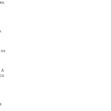
es.
.
 os
. À
ico
a