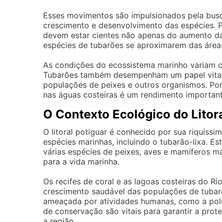
Esses movimentos são impulsionados pela busc
crescimento e desenvolvimento das espécies. P
devem estar cientes não apenas do aumento d
espécies de tubarões se aproximarem das áreas
As condições do ecossistema marinho variam com
Tubarões também desempenham um papel vital 
populações de peixes e outros organismos. Po
nas águas costeiras é um rendimento important
O Contexto Ecológico do Litor
O litoral potiguar é conhecido por sua riquíssi
espécies marinhas, incluindo o tubarão-lixa. Es
várias espécies de peixes, aves e mamíferos m
para a vida marinha.
Os recifes de coral e as lagoas costeiras do R
crescimento saudável das populações de tubarõ
ameaçada por atividades humanas, como a polui
de conservação são vitais para garantir a prot
a região.