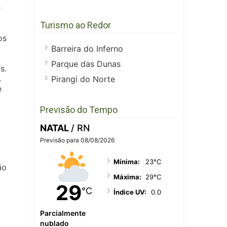
e
Turismo ao Redor
os
Barreira do Inferno
Parque das Dunas
s.
A
Pirangi do Norte
e
Previsão do Tempo
NATAL
/ RN
Previsão para 08/08/2026
Mínima:
23°C
ão
Máxima:
29°C
29
°C
Índice UV:
0.0
Parcialmente
nublado