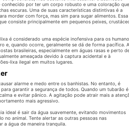
 é conhecido por ter um corpo robusto e uma coloração qu
has escuras. Uma de suas características distintivas é a
ara morder com força, mas sim para sugar alimentos. Essa
 que consiste principalmente em pequenos peixes, crustáce
lixa é considerado uma espécie inofensiva para os humano
o e, quando ocorre, geralmente se dá de forma pacífica. 
stas brasileiras, especialmente em águas rasas e perto d
atualmente ameaçada devido à captura acidental e à
es-lixa ilegal em muitos lugares.
zer
ausar alarme e medo entre os banhistas. No entanto, é
 para garantir a segurança de todos. Quando um tubarão é
alma e evitar pânico. A agitação pode atrair mais a atenç
portamento mais agressivo.
ia ideal é sair da água suavemente, evitando movimentos
o no animal. Tente alertar as outras pessoas nas
 a água de maneira tranquila.